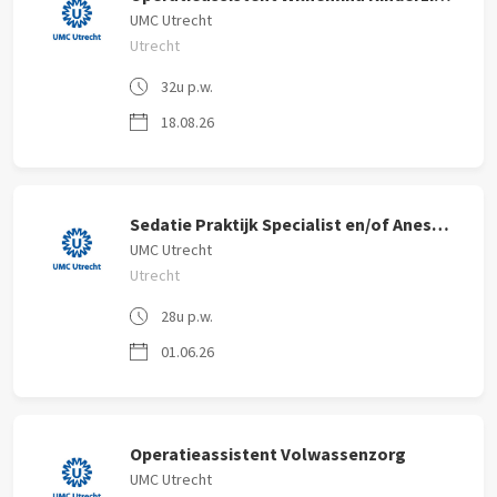
UMC Utrecht
Utrecht
32u p.w.
18.08.26
Sedatie Praktijk Specialist en/of Anesthesiemedewerker 24-36u
UMC Utrecht
Utrecht
28u p.w.
01.06.26
Operatieassistent Volwassenzorg
UMC Utrecht