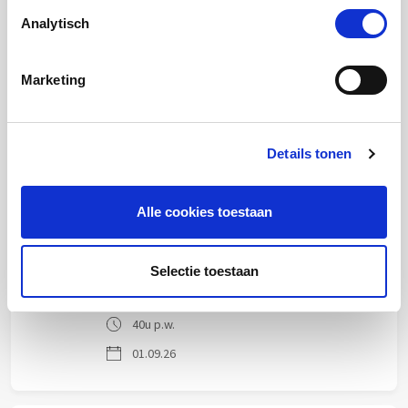
Analytisch
Business Controller
Marketing
EDSN
Amersfoort
32u p.w.
Details tonen
01.09.26
Alle cookies toestaan
Uitvoerder Elektra C
Alliander
Selectie toestaan
Alkmaar Havinghastraat
40u p.w.
01.09.26