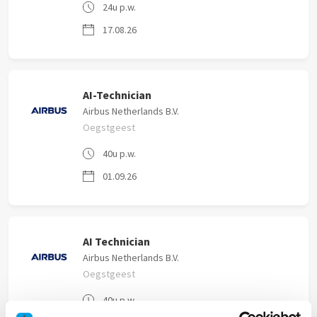
24u p.w.
17.08.26
AI-Technician
Airbus Netherlands B.V.
Oegstgeest
40u p.w.
01.09.26
AI Technician
Airbus Netherlands B.V.
Oegstgeest
40u p.w.