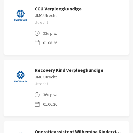
CCU Verpleegkundige
UMC Utrecht
Utrecht
32u p.w.
01.08.26
Recovery Kind Verpleegkundige
UMC Utrecht
Utrecht
36u p.w.
01.06.26
Operatieassistent Wilhemina Kinderziekenhuis