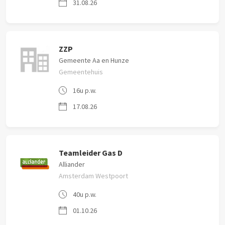
31.08.26
ZZP
Gemeente Aa en Hunze
Gemeentehuis
16u p.w.
17.08.26
Teamleider Gas D
Alliander
Amsterdam Westpoort
40u p.w.
01.10.26