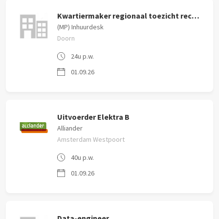
Kwartiermaker regionaal toezicht rechtmatigheid
(MP) Inhuurdesk
Doorn
24u p.w.
01.09.26
Uitvoerder Elektra B
Alliander
Amsterdam Westpoort
40u p.w.
01.09.26
Data-engineer