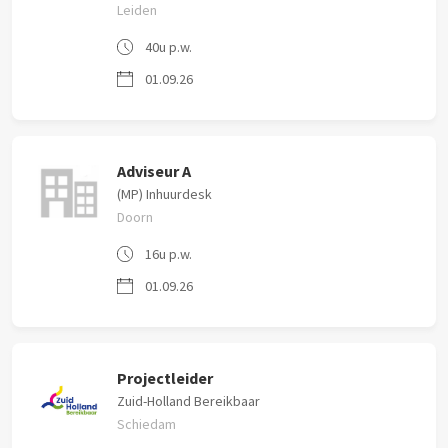
Leiden
40u p.w.
01.09.26
Adviseur A
(MP) Inhuurdesk
Doorn
16u p.w.
01.09.26
Projectleider
Zuid-Holland Bereikbaar
Schiedam