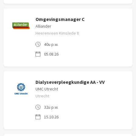
Omgevingsmanager C
Alliander
Heerenveen Kimslede 8
40u p.w.
05.08.26
Dialyseverpleegkundige AA - VV
UMC Utrecht
Utrecht
32u p.w.
15.10.26