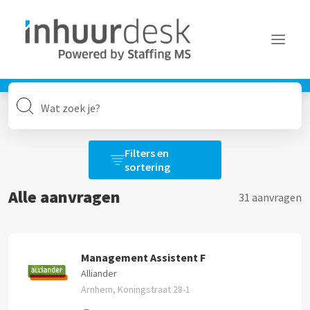
Aanvragen
Aanvragen
Services
Filters
Filters en
Alle filters wissen
MFA
sortering
Over Inhuurdesk
Alle aanvragen
31 aanvragen
Opdrachtgever
FAQ
Nieuws
Alles
Contact
Management Assistent F
Alliander
Locatie
Arnhem, Koningstraat 28-1
Alles
Inloggen