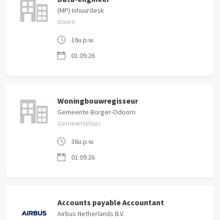
(MP) Inhuurdesk
Doorn
16u p.w.
01.09.26
Woningbouwregisseur
Gemeente Borger-Odoorn
Gemeentehuis
36u p.w.
01.09.26
Accounts payable Accountant
Airbus Netherlands B.V.