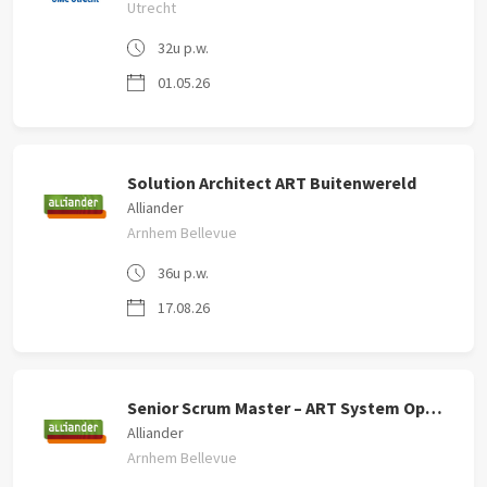
Utrecht
32u p.w.
01.05.26
Solution Architect ART Buitenwereld
Alliander
Arnhem Bellevue
36u p.w.
17.08.26
Senior Scrum Master – ART System Operations
Alliander
Arnhem Bellevue