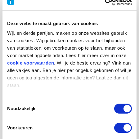
01.09.26
Deze website maakt gebruik van cookies
Innovatie Consultant
Wij, en derde partijen, maken op onze websites gebruik
Alliander
van cookies. Wij gebruiken cookies voor het bijhouden
Arnhem Bellevue
van statistieken, om voorkeuren op te slaan, maar ook
voor marketingdoeleinden. Lees hier meer over in onze
32u p.w.
cookie voorwaarden
. Wil je de beste ervaring? Vink dan
01.09.26
alle vakjes aan. Ben je hier per ongeluk gekomen of wil je
geen op jou afgestemde informatie zien? Laat ze dan uit
staan.
Administratief medewerker A - (7)
Toestemmingsselectie
Gemeente Coevorden
Noodzakelijk
Kasteel 1
32u p.w.
Voorkeuren
31.08.26