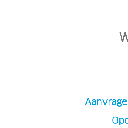
W
Aanvrage
Opd