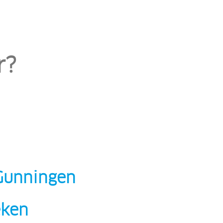
r?
Gunningen
eken