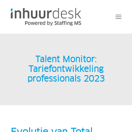
Aanvragen
Talent Monitor:
Services
Tariefontwikkeling
MFA
professionals 2023
Over Inhuurdesk
FAQ
Nieuws
Contact
Inloggen