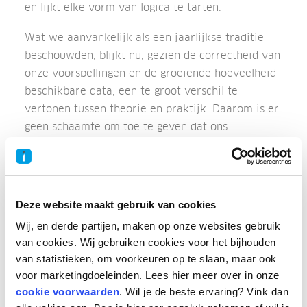
en lijkt elke vorm van logica te tarten.
Wat we aanvankelijk als een jaarlijkse traditie
beschouwden, blijkt nu, gezien de correctheid van
onze voorspellingen en de groeiende hoeveelheid
beschikbare data, een te groot verschil te
vertonen tussen theorie en praktijk. Daarom is er
geen schaamte om toe te geven dat ons
voorspellingsmodel momenteel niet naar behoren
functioneert. Dit heeft ertoe geleid dat we voor
2023 geen vergelijkbaar tariefvoorspelling als
vorig jaar kunnen bieden.
Deze website maakt gebruik van cookies
Wij, en derde partijen, maken op onze websites gebruik
In deze editie van de Talent Monitor werpen we
van cookies. Wij gebruiken cookies voor het bijhouden
een terugblik op de tariefontwikkelingen in 2022
van statistieken, om voorkeuren op te slaan, maar ook
en delen we onze verwachtingen voor 2023,
voor marketingdoeleinden. Lees hier meer over in onze
waaronder:
cookie voorwaarden
. Wil je de beste ervaring? Vink dan