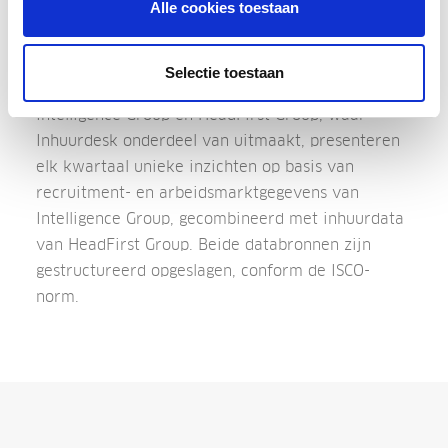
Alle cookies toestaan
Benieuwd naar alle resultaten? Download deze
editie van de Talent Monitor
hier
.
Selectie toestaan
Over de Talent Monitor
Intelligence Group en HeadFirst Group, waar
Inhuurdesk onderdeel van uitmaakt, presenteren
elk kwartaal unieke inzichten op basis van
recruitment- en arbeidsmarktgegevens van
Intelligence Group, gecombineerd met inhuurdata
van HeadFirst Group. Beide databronnen zijn
gestructureerd opgeslagen, conform de ISCO-
norm.