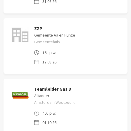
31.08.26
ZZP
Gemeente Aa en Hunze
Gemeentehuis
16u p.w.
17.08.26
Teamleider Gas D
Alliander
Amsterdam Westpoort
40u p.w.
01.10.26