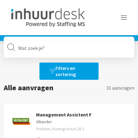
Aanvragen
Aanvragen
Services
Filters
Filters en
Alle filters wissen
MFA
sortering
Over Inhuurdesk
Alle aanvragen
31 aanvragen
Opdrachtgever
FAQ
Nieuws
Alles
Contact
Management Assistent F
Alliander
Locatie
Arnhem, Koningstraat 28-1
Alles
Inloggen