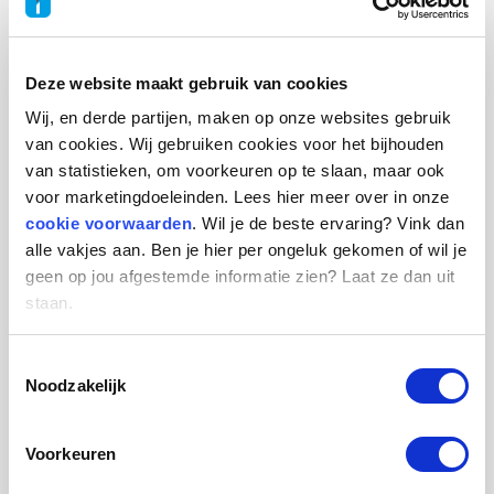
01.09.26
Deze website maakt gebruik van cookies
Innovatie Consultant
Wij, en derde partijen, maken op onze websites gebruik
Alliander
van cookies. Wij gebruiken cookies voor het bijhouden
Arnhem Bellevue
van statistieken, om voorkeuren op te slaan, maar ook
voor marketingdoeleinden. Lees hier meer over in onze
32u p.w.
cookie voorwaarden
. Wil je de beste ervaring? Vink dan
01.09.26
alle vakjes aan. Ben je hier per ongeluk gekomen of wil je
geen op jou afgestemde informatie zien? Laat ze dan uit
staan.
Administratief medewerker A - (7)
Toestemmingsselectie
Gemeente Coevorden
Noodzakelijk
Kasteel 1
32u p.w.
Voorkeuren
31.08.26