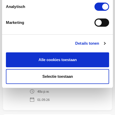
Analytisch
Business Controller
Marketing
EDSN
Amersfoort
32u p.w.
Details tonen
01.09.26
Alle cookies toestaan
Uitvoerder Elektra C
Alliander
Selectie toestaan
Alkmaar Havinghastraat
40u p.w.
01.09.26