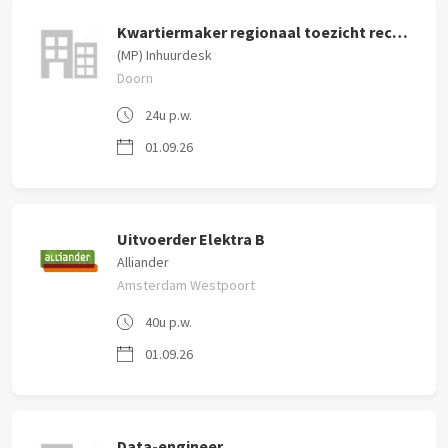
Kwartiermaker regionaal toezicht rechtmatigheid
(MP) Inhuurdesk
Doorn
24u p.w.
01.09.26
Uitvoerder Elektra B
Alliander
Amsterdam Westpoort
40u p.w.
01.09.26
Data-engineer