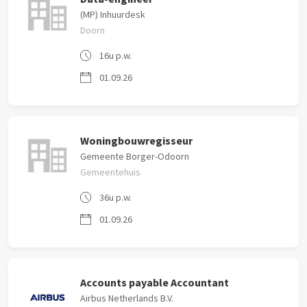
(MP) Inhuurdesk
Doorn
16u p.w.
01.09.26
Woningbouwregisseur
Gemeente Borger-Odoorn
Gemeentehuis
36u p.w.
01.09.26
Accounts payable Accountant
Airbus Netherlands B.V.