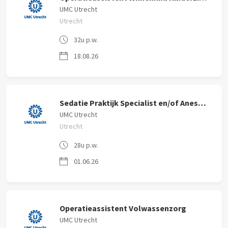
UMC Utrecht
Utrecht
32u p.w.
18.08.26
Sedatie Praktijk Specialist en/of Anesthesiemedewerker 24-36u
UMC Utrecht
Utrecht
28u p.w.
01.06.26
Operatieassistent Volwassenzorg
UMC Utrecht