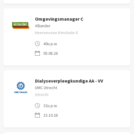
Omgevingsmanager C
Alliander
Heerenveen Kimslede 8
40u p.w.
05.08.26
Dialyseverpleegkundige AA - VV
UMC Utrecht
Utrecht
32u p.w.
15.10.26