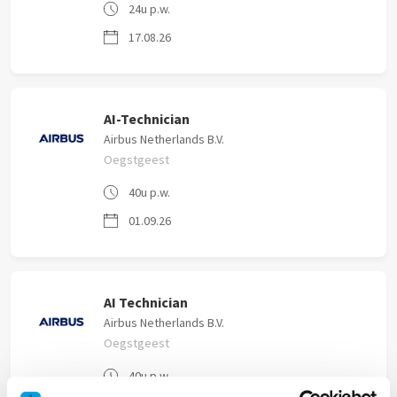
24u p.w.
17.08.26
AI-Technician
Airbus Netherlands B.V.
Oegstgeest
40u p.w.
01.09.26
AI Technician
Airbus Netherlands B.V.
Oegstgeest
40u p.w.