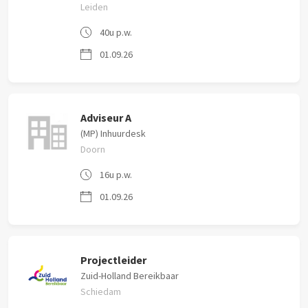
Leiden
40u p.w.
01.09.26
Adviseur A
(MP) Inhuurdesk
Doorn
16u p.w.
01.09.26
Projectleider
Zuid-Holland Bereikbaar
Schiedam