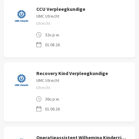
CCU Verpleegkundige
UMC Utrecht
Utrecht
32u p.w.
01.08.26
Recovery Kind Verpleegkundige
UMC Utrecht
Utrecht
36u p.w.
01.06.26
Operatieassistent Wilhemina Kinderziekenhuis